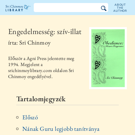
ABOUT
THE
AUTHOR
The
Sri
Engedelmesség: szív-illat
Chinmoy
írta:
Sri Chinmoy
Library
Először a
Agni Press
jelentette meg
1994
. Megjelent a
srichinmoylibrary.com oldalon Sri
Chinmoy engedélyével.
Tartalomjegyzék
Előszó
Nának Guru legjobb tanítványa