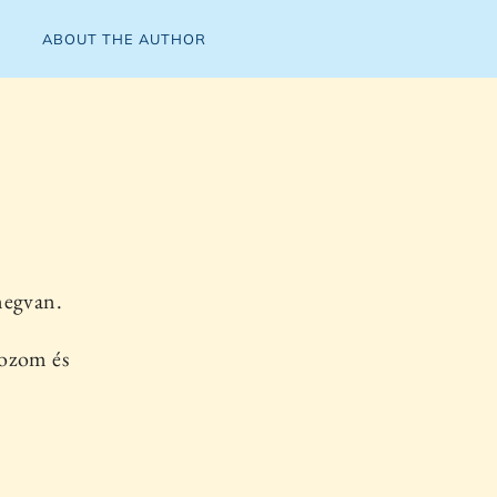
ABOUT THE AUTHOR
megvan.
tozom és